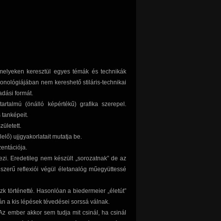
elyeken keresztül egyes témák és technikák
ronológiájában nem kereshető stiláris-technikai
adási formát.
talmú (önálló képértékű) grafika szerepel.
 tanképeit.
ületett.
elő) ujjgyakorlatait mutatja be.
entációja.
i. Eredetileg nem készült „sorozatnak” de az
szerű reflexiói végül életanalóg műegyüttessé
zk történetté. Hasonlóan a biedermeier „életút”
n a kis lépések tévedései sorssá válnak.
 Az ember akkor sem tudja mit csinál, ha csinál