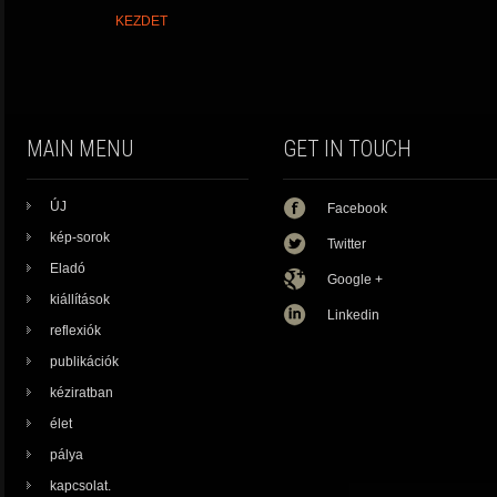
KEZDET
MAIN MENU
GET IN TOUCH
ÚJ
Facebook
kép-sorok
Twitter
Eladó
Google +
kiállítások
Linkedin
reflexiók
publikációk
kéziratban
élet
pálya
kapcsolat.