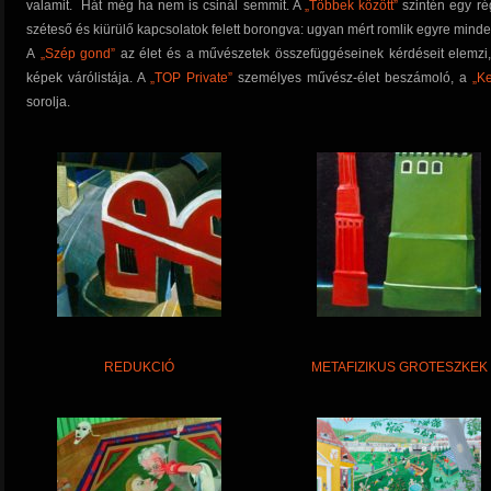
valamit. Hát még ha nem is csinál semmit. A
„Többek között”
szintén egy rég
széteső és kiürülő kapcsolatok felett borongva: ugyan mért romlik egyre mind
A
„Szép gond”
az élet és a művészetek összefüggéseinek kérdéseit elemzi
képek várólistája. A
„TOP Private”
személyes művész-élet beszámoló, a
„Ke
sorolja.
REDUKCIÓ
METAFIZIKUS GROTESZKEK