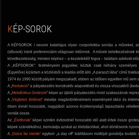
KÉP-SOROK
A KÉPSOROK / oeuvre katalógus olyan csoportokba sorolja a műveket, am
(stílusok) iránti preferenciáim világosan kitűnnek. A művek keletkezésének k
következetesség; minden képhez – a kezdetektől fogva – találtam adekvát elő
A „KÉPSOROK”: festményeim jegyzéke; köztük csak néhány személyes tar
(Egyelőre) kizártam a közlésből a kiadás előtt álló „A paraszt lába” című traktus
1974 és 1990 között pályám megszakadt, ebben az időben egyetlen mű sem sz
A „
Redukció
” a pályakezdés konstruktív alapvetését és vissza-visszatérő (kedvl
A „
Metafizikus Groteszk
” képei az újbóli pályakezdés rövid szakaszának reprez
A
„Végtelen történet”
meséje magántörténelmem eseményeit idézi és értelmez
ötven évnél hosszabb, nagyjából azonos érzékenységű tapasztalás véletlen
vonták össze.
Az
„Életfonák”
képei szintén évtizednél hosszabb idő alatt értek össze grotes
képek szándékához, bemutatja azokat az életstációkat, ahol döntéseink nyomá
A
„Dolce far niente”
egykori „a day off” kiállításom mottóját gondolja tovább: