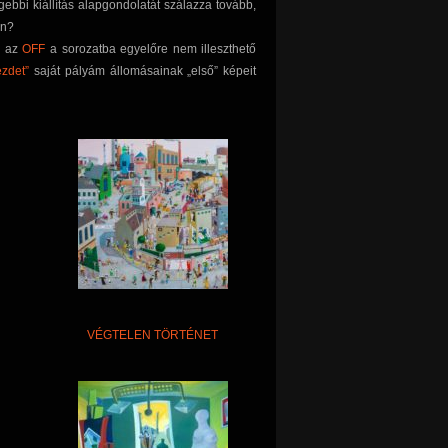
ebbi kiállítás alapgondolatát szálazza tovább,
en?
, az
OFF
a sorozatba egyelőre nem illeszthető
zdet”
saját pályám állomásainak „első” képeit
VÉGTELEN TÖRTÉNET