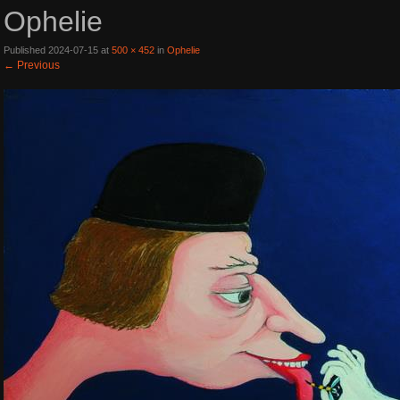
Ophelie
Published
2024-07-15
at
500 × 452
in
Ophelie
←
Previous