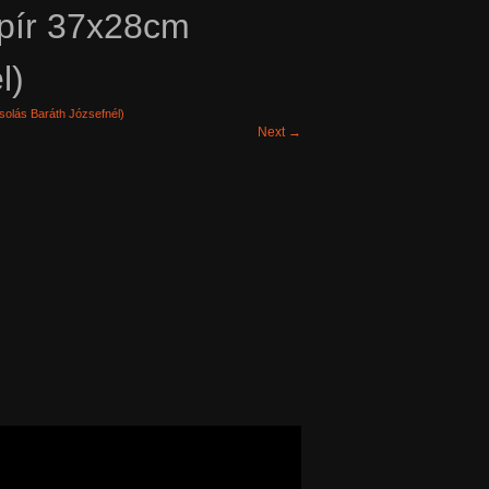
apír 37x28cm
l)
solás Baráth Józsefnél)
Next
→