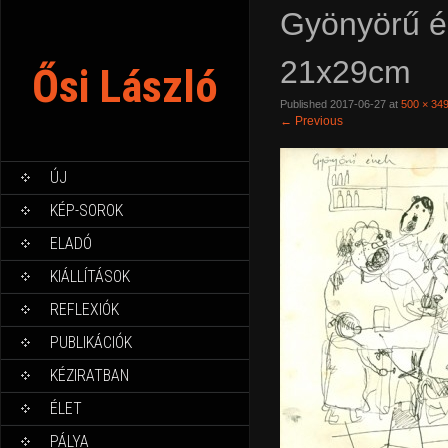
Gyönyörű én
21x29cm
Ősi László
Published
2017-06-27
at
500 × 34
←
Previous
ÚJ
KÉP-SOROK
ELADÓ
KIÁLLÍTÁSOK
REFLEXIÓK
PUBLIKÁCIÓK
KÉZIRATBAN
ÉLET
PÁLYA