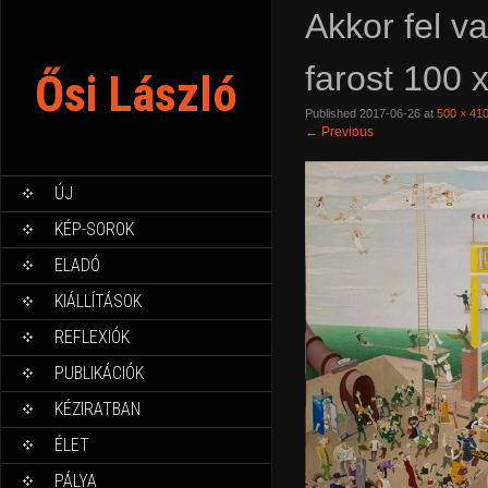
Akkor fel v
farost 100 
Ősi László
Published
2017-06-26
at
500 × 41
←
Previous
ÚJ
KÉP-SOROK
ELADÓ
KIÁLLÍTÁSOK
REFLEXIÓK
PUBLIKÁCIÓK
KÉZIRATBAN
ÉLET
PÁLYA