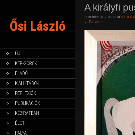
A királyfi 
Published
2017-06-18
at
500 × 40
Ősi László
←
Previous
ÚJ
KÉP-SOROK
ELADÓ
KIÁLLÍTÁSOK
REFLEXIÓK
PUBLIKÁCIÓK
KÉZIRATBAN
ÉLET
PÁLYA