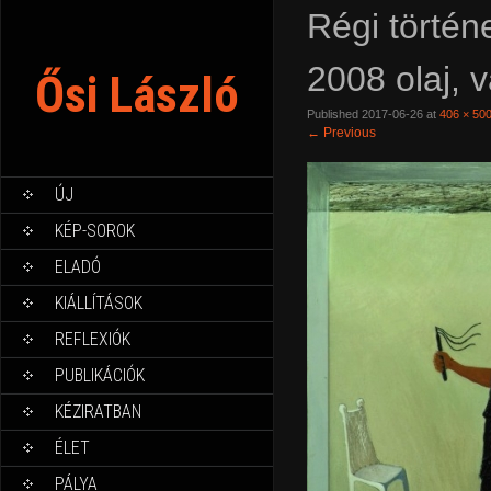
Régi történ
2008 olaj, 
Ősi László
Published
2017-06-26
at
406 × 50
←
Previous
ÚJ
KÉP-SOROK
ELADÓ
KIÁLLÍTÁSOK
REFLEXIÓK
PUBLIKÁCIÓK
KÉZIRATBAN
ÉLET
PÁLYA