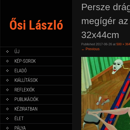
Persze drág
megígér az 
Ősi László
32x44cm
Published
2017-06-26
at
500 × 36
←
Previous
ÚJ
KÉP-SOROK
ELADÓ
KIÁLLÍTÁSOK
REFLEXIÓK
PUBLIKÁCIÓK
KÉZIRATBAN
ÉLET
PÁLYA