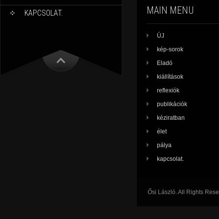
MAIN MENU
KAPCSOLAT.
ÚJ
kép-sorok
Eladó
kiállítások
reflexiók
publikációk
kéziratban
élet
pálya
kapcsolat.
Ősi László. All Rights Res