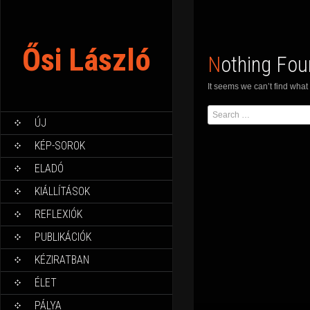
Ősi László
Nothing Fo
It seems we can’t find what
Search
ÚJ
for:
KÉP-SOROK
ELADÓ
KIÁLLÍTÁSOK
REFLEXIÓK
PUBLIKÁCIÓK
KÉZIRATBAN
ÉLET
PÁLYA